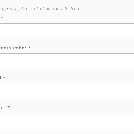
niga märgitud lahtrid on kohustuslikud
i
*
foninumber
*
il
*
kiri
*