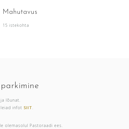
Mahutavus
15 istekohta
 parkimine
ja lõunat.
leiad infot
SIIT
.
e olemasolul Pastoraadi ees.