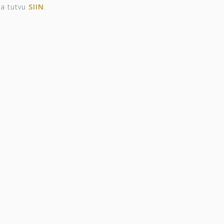
ga tutvu
SIIN
.