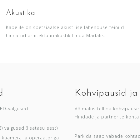
Akustika
Kabelile on spetsiaalse akustilise lahenduse teinud
hinnatud arhitektuuriakustik Linda Madalik.
d
Kohvipausid ja
 LED-valgused
Võimalus tellida kohvipause 
Hindade ja partnerite kohta 
 valgused (lisatasu eest)
Parkida saab vabade kohtad
 kaamera ja operaatoriga