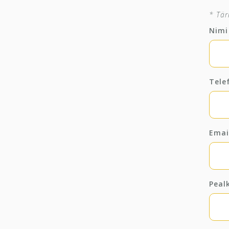
* Tär
Nim
Tele
Ema
Peal