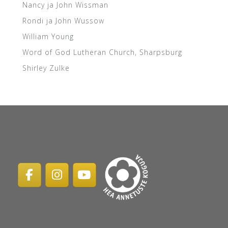
Nancy ja John Wissman
Rondi ja John Wussow
William Young
Word of God Lutheran Church, Sharpsburg
Shirley Zulke