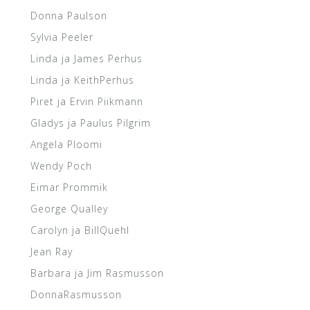
Donna Paulson
Sylvia Peeler
Linda ja James Perhus
Linda ja KeithPerhus
Piret ja Ervin Piikmann
Gladys ja Paulus Pilgrim
Angela Ploomi
Wendy Poch
Eimar Prommik
George Qualley
Carolyn ja BillQuehl
Jean Ray
Barbara ja Jim Rasmusson
DonnaRasmusson