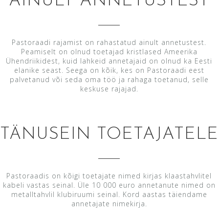
AINULT ANNETUSTEST
Pastoraadi rajamist on rahastatud ainult annetustest.
Peamiselt on olnud toetajad kristlased Ameerika
Ühendriikidest, kuid lahkeid annetajaid on olnud ka Eesti
elanike seast. Seega on kõik, kes on Pastoraadi eest
palvetanud või seda oma töö ja rahaga toetanud, selle
keskuse rajajad.
TÄNUSEIN TOETAJATELE
Pastoraadis on kõigi toetajate nimed kirjas klaastahvlitel
kabeli vastas seinal. Üle 10 000 euro annetanute nimed on
metalltahvlil klubiruumi seinal. Kord aastas täiendame
annetajate nimekirja.