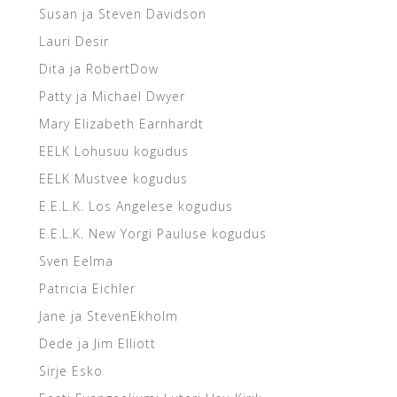
Susan ja Steven Davidson
Lauri Desir
Dita ja RobertDow
Patty ja Michael Dwyer
Mary Elizabeth Earnhardt
EELK Lohusuu kogudus
EELK Mustvee kogudus
E.E.L.K. Los Angelese kogudus
E.E.L.K. New Yorgi Pauluse kogudus
Sven Eelma
Patricia Eichler
Jane ja StevenEkholm
Dede ja Jim Elliott
Sirje Esko