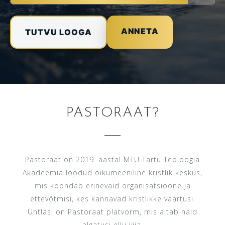
ANNETA
TUTVU LOOGA
PASTORAAT?
Pastoraat on 2019. aastal MTÜ Tartu Teoloogia
Akadeemia loodud oikumeeniline kristlik keskus,
mis koondab erinevaid organisatsioone ja
ettevõtmisi, kes kannavad kristlikke väärtusi.
Ühtlasi on Pastoraat platvorm, mis aitab häid
algatusi ellu viia.