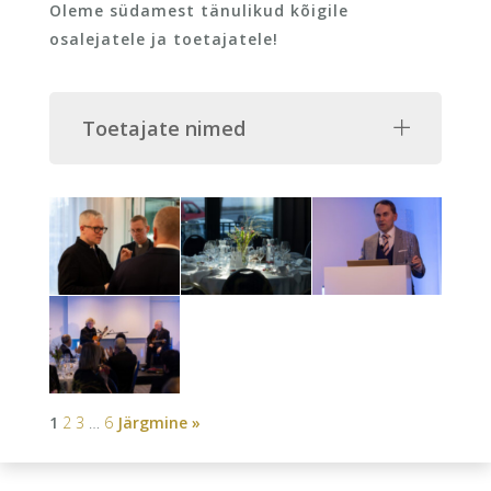
Oleme südamest tänulikud kõigile
osalejatele ja toetajatele!
Toetajate nimed
1
2
3
…
6
Järgmine »