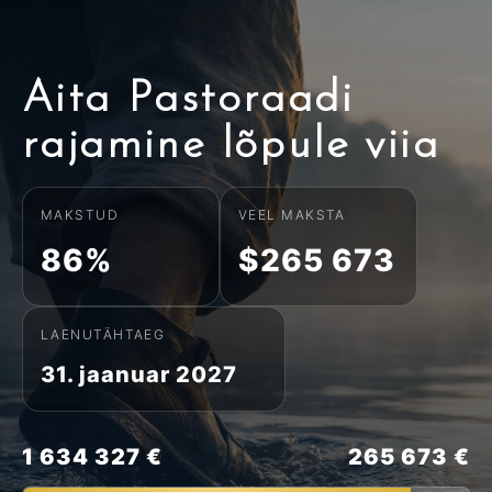
Aita Pastoraadi
rajamine lõpule viia
MAKSTUD
VEEL MAKSTA
86%
$265 673
LAENUTÄHTAEG
31. jaanuar 2027
1 634 327 €
265 673 €