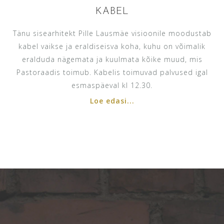
KABEL
Tänu sisearhitekt Pille Lausmäe visioonile moodustab
kabel vaikse ja eraldiseisva koha, kuhu on võimalik
eralduda nägemata ja kuulmata kõike muud, mis
Pastoraadis toimub. Kabelis toimuvad palvused igal
esmaspäeval kl 12.30.
Loe edasi...