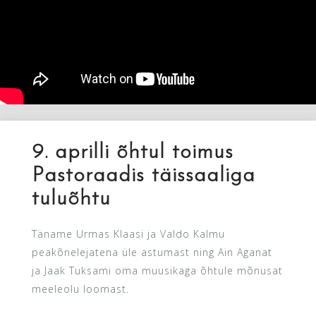
9. aprilli õhtul toimus
Pastoraadis täissaaliga
tuluõhtu
Täname Urmas Klaasi ja Valdo Kalmu
peakõnelejatena üle astumast ning Ain Aganat
ja Jaak Tuksami oma muusikaga õhtule mõnusat
meeleolu loomast.