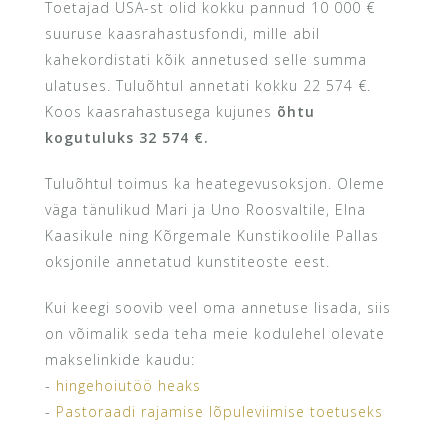
Toetajad USA-st olid kokku pannud 10 000 €
suuruse kaasrahastusfondi, mille abil
kahekordistati kõik annetused selle summa
ulatuses. Tuluõhtul annetati kokku 22 574 €.
Koos kaasrahastusega kujunes
õhtu
kogutuluks 32 574 €.
Tuluõhtul toimus ka heategevusoksjon. Oleme
väga tänulikud Mari ja Uno Roosvaltile, Elna
Kaasikule ning Kõrgemale Kunstikoolile Pallas
oksjonile annetatud kunstiteoste eest.
Kui keegi soovib veel oma annetuse lisada, siis
on võimalik seda teha meie kodulehel olevate
makselinkide kaudu:
-
hingehoiutöö heaks
-
Pastoraadi rajamise lõpuleviimise toetuseks