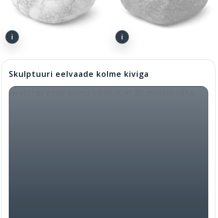
Skulptuuri eelvaade kolme kiviga
JavaScript peab olema lubatud, et 3D mudelit näha.