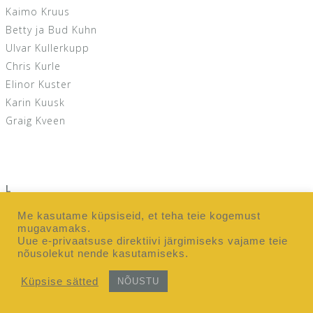
Kaimo Kruus
Betty ja Bud Kuhn
Ulvar Kullerkupp
Chris Kurle
Elinor Kuster
Karin Kuusk
Graig Kveen
L
Margit Laanpere
Me kasutame küpsiseid, et teha teie kogemust
Mirjam ja Arne Lagus
mugavamaks.
Uue e-privaatsuse direktiivi järgimiseks vajame teie
Kristin ja John Lagus
nõusolekut nende kasutamiseks.
Deena Lanning
Nancy Lantz
Küpsise sätted
NÕUSTU
Carol ja David Larkin