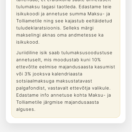
tulumaksu tagasi taotleda. Edastame teie
isikukoodi ja annetuse summa Maksu- ja
Tolliametile ning see kajastub eeltäidetud
tuludeklaratsioonis. Selleks märgi
makselingi aknas oma andmetesse ka
isikukood.
Juriidiline isik saab tulumaksusoodustuse
annetuselt, mis moodustab kuni 10%
ettevõtte eelmise majandusaasta kasumist
või 3% jooksva kalendriaasta
sotsiaalmaksuga maksustatavast
palgafondist, vastavalt ettevõtja valikule.
Edastame info annetuse kohta Maksu- ja
Tolliametile järgmise majandusaasta
alguses.