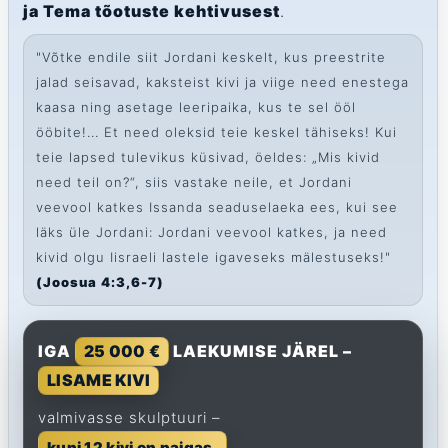
ja Tema tõotuste kehtivusest
.
"Võtke endile siit Jordani keskelt, kus preestrite
jalad seisavad, kaksteist kivi ja viige need enestega
kaasa ning asetage leeripaika, kus te sel ööl
ööbite!... Et need oleksid teie keskel tähiseks! Kui
teie lapsed tulevikus küsivad, öeldes: „Mis kivid
need teil on?“, siis vastake neile, et Jordani
veevool katkes Issanda seaduselaeka ees, kui see
läks üle Jordani: Jordani veevool katkes, ja need
kivid olgu Iisraeli lastele igaveseks mälestuseks!"
(Joosua 4:3,6-7)
IGA
25 000 €
LAEKUMISE JÄREL –
LISAME KIVI
valmivasse skulptuuri –
kuni 12 kivi on paigas.