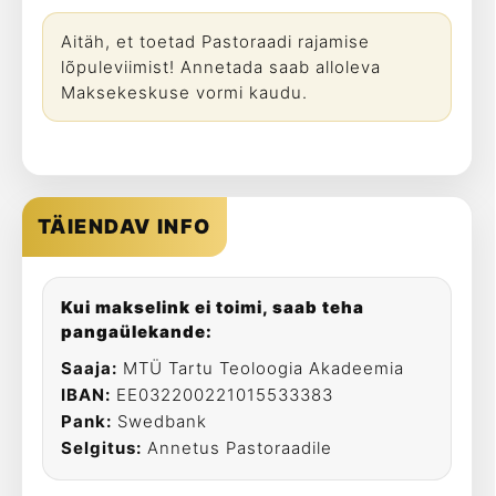
Aitäh, et toetad Pastoraadi rajamise
lõpuleviimist! Annetada saab alloleva
Maksekeskuse vormi kaudu.
TÄIENDAV INFO
Kui makselink ei toimi, saab teha
pangaülekande:
Saaja:
MTÜ Tartu Teoloogia Akadeemia
IBAN:
EE032200221015533383
Pank:
Swedbank
Selgitus:
Annetus Pastoraadile