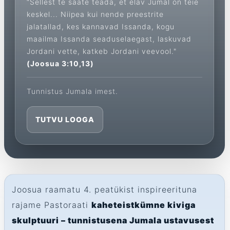
“Sellest te saate teada, et elav Jumal on teie
keskel... Niipea kui nende preestrite
jalatallad, kes kannavad Issanda, kogu
maailma Issanda seaduselaegast, laskuvad
Jordani vette, katkeb Jordani veevool."
(Joosua 3:10,13)
Tunnistus Jumala imest.
TUTVU LOOGA
Joosua raamatu 4. peatükist inspireerituna
rajame Pastoraati
kaheteistkümne kiviga
skulptuuri – tunnistusena Jumala ustavusest