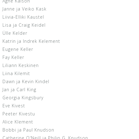
Agne Kalson
Janne ja Veiko Kask
Liivia-Elliki Kaustel
Lisa ja Craig Keidel
Ülle Kelder
Katrin ja Indrek Kelement
Eugene Keller
Fay Keller
Liliann Keskinen
Liina Kilemit
Dawn ja Kevin Kindel
Jan ja Carl King
Georgia Kingsbury
Eve Kivest
Peeter Kivestu
Alice Klement
Bobbi ja Paul Knudson
Catherine O'Neill ja Philip G. Knudson