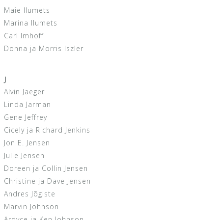
Maie Ilumets
Marina Ilumets
Carl Imhoff
Donna ja Morris Iszler
J
Alvin Jaeger
Linda Jarman
Gene Jeffrey
Cicely ja Richard Jenkins
Jon E. Jensen
Julie Jensen
Doreen ja Collin Jensen
Christine ja Dave Jensen
Andres Jõgiste
Marvin Johnson
Ardyce ja Ken Johnson