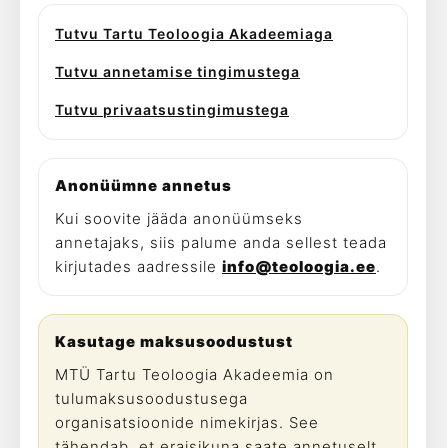
Tutvu Tartu Teoloogia Akadeemiaga
Tutvu annetamise tingimustega
Tutvu privaatsustingimustega
Anonüümne annetus
Kui soovite jääda anonüümseks
annetajaks, siis palume anda sellest teada
kirjutades aadressile
info@teoloogia.ee
.
Kasutage maksusoodustust
MTÜ Tartu Teoloogia Akadeemia on
tulumaksusoodustusega
organisatsioonide nimekirjas. See
tähendab, et eraisikuna saate annetuselt