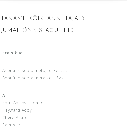
TÄNAME KÕIKI ANNETAJAID!
JUMAL ÕNNISTAGU TEID!
Eraisikud
Anonüümsed annetajad Eestist
Anonüümsed annetajad USAst
A
Katri Aaslav-Tepandi
Heyward Addy
Chere Allard
Pam Alle