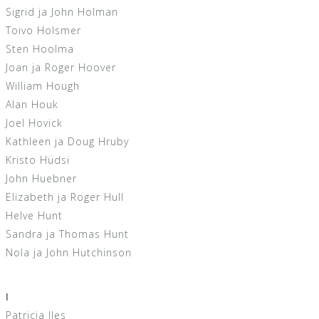
Sigrid ja John Holman
Toivo Holsmer
Sten Hoolma
Joan ja Roger Hoover
William Hough
Alan Houk
Joel Hovick
Kathleen ja Doug Hruby
Kristo Hüdsi
John Huebner
Elizabeth ja Roger Hull
Helve Hunt
Sandra ja Thomas Hunt
Nola ja John Hutchinson
I
Patricia Iles