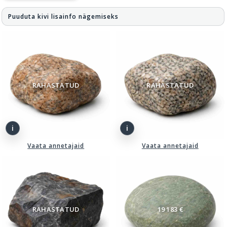
Puuduta kivi lisainfo nägemiseks
RAHASTATUD
RAHASTATUD
Vaata annetajaid
Vaata annetajaid
RAHASTATUD
19 183 €