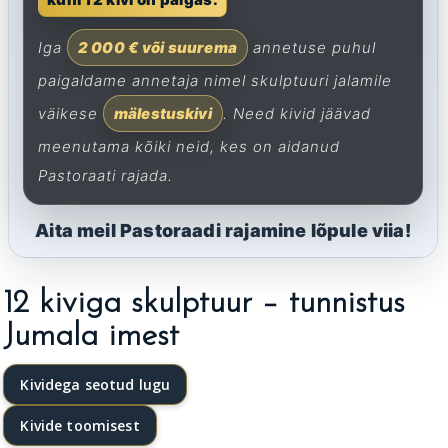
Iga
2 000 € või suurema
annetuse puhul
paigaldame annetaja nimel skulptuuri jalamile
väikese
mälestuskivi
. Need kivid jäävad
meenutama kõiki neid, kes on aidanud
Pastoraati rajada.
Aita meil Pastoraadi rajamine lõpule viia!
12 kiviga skulptuur – tunnistus
Jumala imest
Kividega seotud lugu
Kivide toomisest