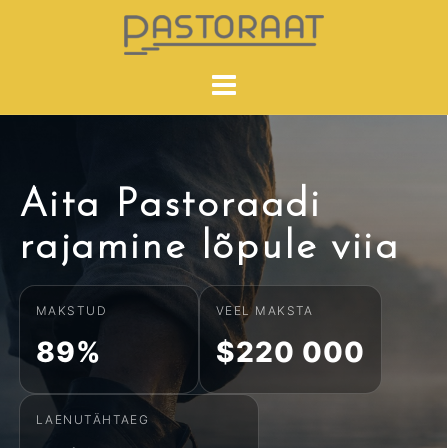
Skip
to
content
Aita Pastoraadi
rajamine lõpule viia
MAKSTUD
VEEL MAKSTA
89%
$220 000
LAENUTÄHTAEG