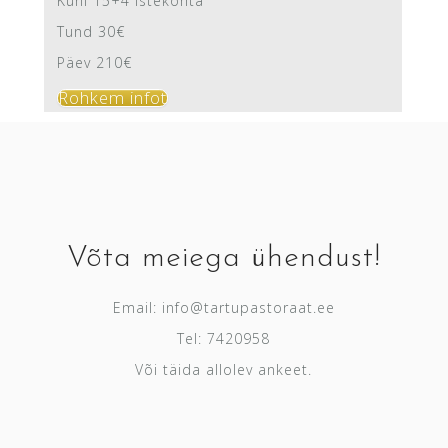
Kuni 15+4 istekohta
Tund 30€
Päev 210€
Rohkem infot
Võta meiega ühendust!
Email:
info@tartupastoraat.ee
Tel: 7420958
Või täida allolev ankeet.