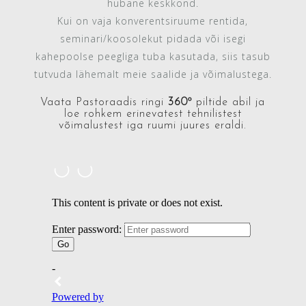
hubane keskkond.
Kui on vaja konverentsiruume rentida,
seminari/koosolekut pidada või isegi
kahepoolse peegliga tuba kasutada, siis tasub
tutvuda lähemalt meie saalide ja võimalustega.
Vaata Pastoraadis ringi
360º
piltide abil ja
loe rohkem erinevatest tehnilistest
võimalustest iga ruumi juures eraldi.