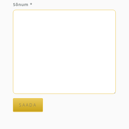
Sõnum
*
SAADA