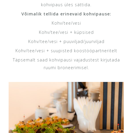
kohvipaus üles sättida.
Võimalik tellida erinevaid kohvipause:
Kohv/tee/vesi
Kohv/tee/vesi + küpsised
Kohv/tee/vesi + puuviljad/juurviljad
Kohv/tee/vesi + suupisted koostööpartneritelt
Täpsemalt saad kohvipausi vajadustest kirjutada
ruumi broneerimisel.