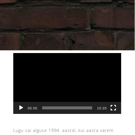
Videoesitaja
00:00
10:20
Lugu sai alguse 1994. aastal, kui aasta varem