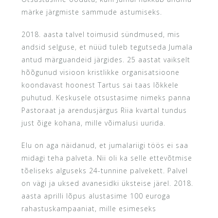
märke järgmiste sammude astumiseks.
2018. aasta talvel toimusid sündmused, mis
andsid selguse, et nüüd tuleb tegutseda Jumala
antud märguandeid järgides. 25 aastat vaikselt
hõõgunud visioon kristlikke organisatsioone
koondavast hoonest Tartus sai taas lõkkele
puhutud. Keskusele otsustasime nimeks panna
Pastoraat ja arendusjärgus Riia kvartal tundus
just õige kohana, mille võimalusi uurida.
Elu on aga näidanud, et jumalariigi töös ei saa
midagi teha palveta. Nii oli ka selle ettevõtmise
tõeliseks alguseks 24-tunnine palvekett. Palvel
on vägi ja uksed avanesidki üksteise järel. 2018.
aasta aprilli lõpus alustasime 100 euroga
rahastuskampaaniat, mille esimeseks