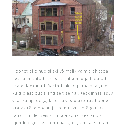
Hoonet ei olnud siiski võimalik valmis ehitada,
sest annetatud rahast ei jätkunud ja lubatud
lisa ei laekunud. Aastad läksid ja maja lagunes,
kuid plaat püsis endiselt seinal. Kesklinnas asuv
väärika ajalooga, kuid halvas olukorras hoone
äratas tähelepanu ja loomulikult märgati ka
tahvlit, millel seisis Jumala sõna. See andis
ajendi pilgeteks. Tehti nalja, et Jumalal sai raha