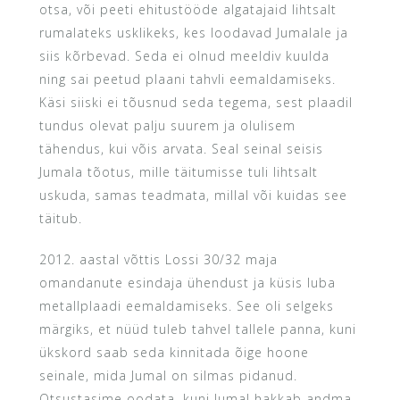
otsa, või peeti ehitustööde algatajaid lihtsalt
rumalateks usklikeks, kes loodavad Jumalale ja
siis kõrbevad. Seda ei olnud meeldiv kuulda
ning sai peetud plaani tahvli eemaldamiseks.
Käsi siiski ei tõusnud seda tegema, sest plaadil
tundus olevat palju suurem ja olulisem
tähendus, kui võis arvata. Seal seinal seisis
Jumala tõotus, mille täitumisse tuli lihtsalt
uskuda, samas teadmata, millal või kuidas see
täitub.
2012. aastal võttis Lossi 30/32 maja
omandanute esindaja ühendust ja küsis luba
metallplaadi eemaldamiseks. See oli selgeks
märgiks, et nüüd tuleb tahvel tallele panna, kuni
ükskord saab seda kinnitada õige hoone
seinale, mida Jumal on silmas pidanud.
Otsustasime oodata, kuni Jumal hakkab andma