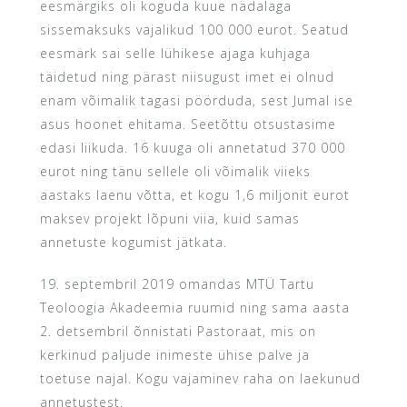
eesmärgiks oli koguda kuue nädalaga
sissemaksuks vajalikud 100 000 eurot. Seatud
eesmärk sai selle lühikese ajaga kuhjaga
täidetud ning pärast niisugust imet ei olnud
enam võimalik tagasi pöörduda, sest Jumal ise
asus hoonet ehitama. Seetõttu otsustasime
edasi liikuda. 16 kuuga oli annetatud 370 000
eurot ning tänu sellele oli võimalik viieks
aastaks laenu võtta, et kogu 1,6 miljonit eurot
maksev projekt lõpuni viia, kuid samas
annetuste kogumist jätkata.
19. septembril 2019 omandas MTÜ Tartu
Teoloogia Akadeemia ruumid ning sama aasta
2. detsembril õnnistati Pastoraat, mis on
kerkinud paljude inimeste ühise palve ja
toetuse najal. Kogu vajaminev raha on laekunud
annetustest.