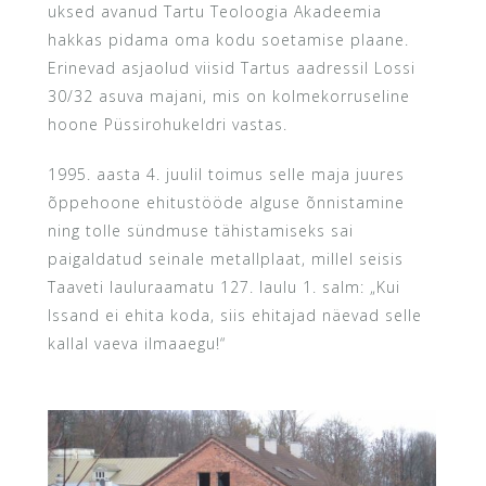
uksed avanud Tartu Teoloogia Akadeemia
hakkas pidama oma kodu soetamise plaane.
Erinevad asjaolud viisid Tartus aadressil Lossi
30/32 asuva majani, mis on kolmekorruseline
hoone Püssirohukeldri vastas.
1995. aasta 4. juulil toimus selle maja juures
õppehoone ehitustööde alguse õnnistamine
ning tolle sündmuse tähistamiseks sai
paigaldatud seinale metallplaat, millel seisis
Taaveti lauluraamatu 127. laulu 1. salm: „Kui
Issand ei ehita koda, siis ehitajad näevad selle
kallal vaeva ilmaaegu!“