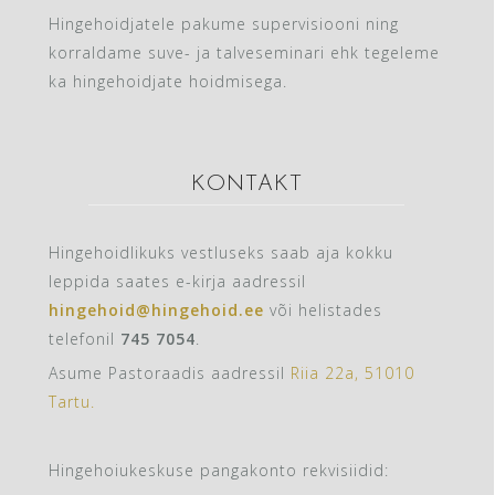
Hingehoidjatele pakume supervisiooni ning
korraldame suve- ja talveseminari ehk tegeleme
ka hingehoidjate hoidmisega.
KONTAKT
Hingehoidlikuks vestluseks saab aja kokku
leppida saates e-kirja aadressil
hingehoid@hingehoid.ee
või helistades
telefonil
745 7054‬
.
Asume Pastoraadis aadressil
Riia 22a,
51010
Tartu.
Hingehoiukeskuse pangakonto rekvisiidid: