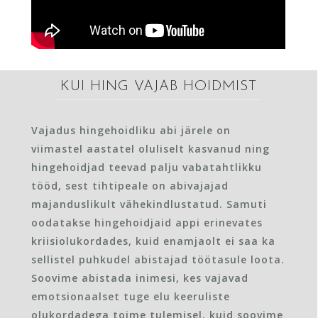
KUI HING VAJAB HOIDMIST
Vajadus hingehoidliku abi järele on
viimastel aastatel oluliselt kasvanud ning
hingehoidjad teevad palju vabatahtlikku
tööd, sest tihtipeale on abivajajad
majanduslikult vähekindlustatud. Samuti
oodatakse hingehoidjaid appi erinevates
kriisiolukordades, kuid enamjaolt ei saa ka
sellistel puhkudel abistajad töötasule loota.
Soovime abistada inimesi, kes vajavad
emotsionaalset tuge elu keeruliste
olukordadega toime tulemisel, kuid soovime