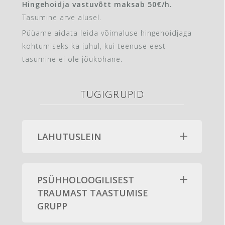
Hingehoidja vastuvõtt maksab 50€/h.
Tasumine arve alusel.
Püüame aidata leida võimaluse hingehoidjaga
kohtumiseks ka juhul, kui teenuse eest
tasumine ei ole jõukohane.
TUGIGRUPID
LAHUTUSLEIN
PSÜHHOLOOGILISEST
TRAUMAST TAASTUMISE
GRUPP