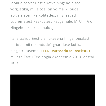
loonud tervet Eestit katva hingehoidjate
võrgustiku,
mille toel on võimalik jõuda
abivajajateni ka kohtades, mis jäävad
suurematest keskustest kaugemale. MTÜ TTA on
Hingehoiukeskuse haldaja.
Täna pakub Eestis ainukesena hingehoiualast
haridust nii rakenduskõrghariduse kui ka
magistri tasemel
EELK Usuteaduse Instituut
,
millega Tartu Teoloogia Akadeemia 2013. aastal
liitus.