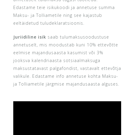
Edastame teie isikukoodi ja annetuse summa
Maksu- ja Tolliametile ning see kajastub
eeltäidetud tuludeklaratsioonis.
Juriidiline isik
saab tulumaksusoodustuse
annetuselt, mis moodustab kuni 10% ettevõtte
eelmise majandusaasta kasumist või 3%
jooksva kalendriaasta sotsiaalmaksuga
maksustatavast palgafondist, vastavalt ettevõtja
valikule. Edastame info annetuse kohta Maksu-
ja Tolliametile järgmise majandusaasta alguses.