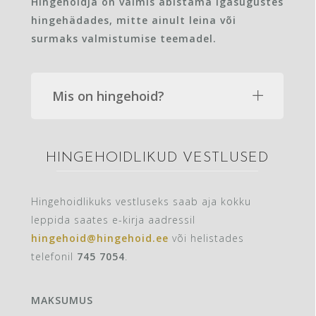
Hingehoidja on valmis abistama igasugustes
hingehädades, mitte ainult leina või
surmaks valmistumise teemadel.
Mis on hingehoid?
HINGEHOIDLIKUD VESTLUSED
Hingehoidlikuks vestluseks saab aja kokku
leppida saates e-kirja aadressil
hingehoid@hingehoid.ee
või helistades
telefonil
745 7054‬
.
MAKSUMUS