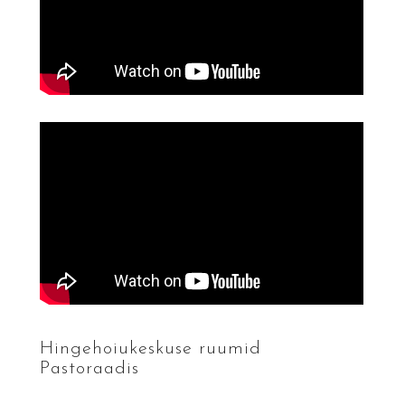
Hingehoiukeskuse ruumid
Pastoraadis