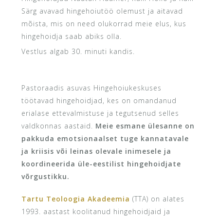
Särg avavad hingehoiutöö olemust ja aitavad
mõista, mis on need olukorrad meie elus, kus
hingehoidja saab abiks olla.
Vestlus algab 30. minuti kandis.
Pastoraadis asuvas Hingehoiukeskuses
töötavad hingehoidjad, kes on omandanud
erialase ettevalmistuse ja tegutsenud selles
valdkonnas aastaid.
Meie esmane ülesanne on
pakkuda emotsionaalset tuge kannatavale
ja kriisis või leinas olevale inimesele ja
koordineerida üle-eestilist hingehoidjate
võrgustikku.
Tartu Teoloogia Akadeemia
(TTA) on alates
1993. aastast koolitanud hingehoidjaid ja