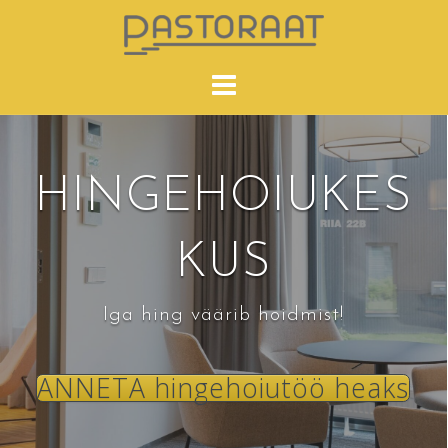
Skip
to
content
HINGEHOIUKES
KUS
Iga hing väärib hoidmist!
ANNETA hingehoiutöö heaks