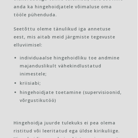
anda ka hingehoidjatele võimaluse oma
tööle pühenduda.
Seetõttu oleme tänulikud iga annetuse
eest, mis aitab meid järgmiste tegevuste
elluviimisel:
individuaalse hingehoidliku toe andmine
majanduslikult vähekindlustatud
inimestele;
kriisiabi;
hingehoidjate toetamine (supervisioonid,
võrgustikutöö)
Hingehoidja juurde tulekuks ei pea olema
ristitud või leeritatud ega üldse kirikuliige.