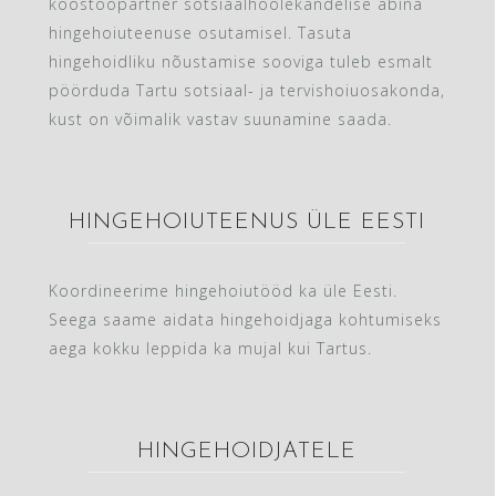
koostööpartner sotsiaalhoolekandelise abina
hingehoiuteenuse osutamisel. Tasuta
hingehoidliku nõustamise sooviga tuleb esmalt
pöörduda Tartu sotsiaal- ja tervishoiuosakonda,
kust on võimalik vastav suunamine saada.
HINGEHOIUTEENUS ÜLE EESTI
Koordineerime hingehoiutööd ka üle Eesti.
Seega saame aidata hingehoidjaga kohtumiseks
aega kokku leppida ka mujal kui Tartus.
HINGEHOIDJATELE