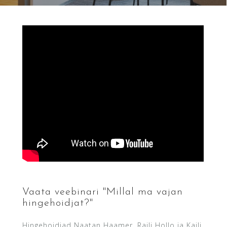
Vaata veebinari "Millal ma vajan
hingehoidjat?"
Hingehoidjad Naatan Haamer, Raili Hollo ja Kaili