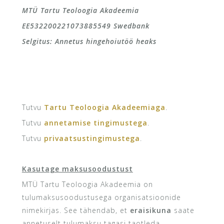
MTÜ Tartu Teoloogia Akadeemia
EE532200221073885549 Swedbank
Selgitus: Annetus hingehoiutöö heaks
Tutvu
Tartu Teoloogia Akadeemiaga
.
Tutvu
annetamise tingimustega
.
Tutvu
privaatsustingimustega
.
Kasutage maksusoodustust
MTÜ Tartu Teoloogia Akadeemia on
tulumaksusoodustusega organisatsioonide
nimekirjas. See tähendab, et
eraisikuna
saate
annetuselt tulumaksu tagasi taotleda.