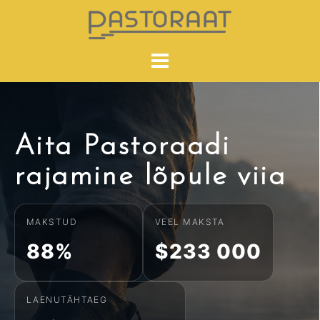
Skip
to
content
Aita Pastoraadi
rajamine lõpule viia
MAKSTUD
VEEL MAKSTA
88%
$233 000
LAENUTÄHTAEG