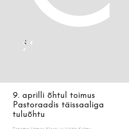
9. aprilli õhtul toimus
Pastoraadis täissaaliga
tuluõhtu
Täname Urmas Klaasi ja Valdo Kalmu