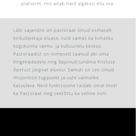
platvorm, mis aitab häid algatusi ellu viia.
Läbi sajandite on pastoraat olnud esmaselt
kirikuõpetaja eluase, kuid samas ka kohaliku
kogukonna vaimu- ja kultuurielu keskus.
Pastoraadist on inimesed saanud abi oma
hingehädadele ning õppinud tundma Kristuse
õpetust järgivat eluviisi. Samuti on see olnud
misjonitöö tugipunkt ja uute vaimulike
kasvulava. Neid funktsioone täidab omal moel
ka Pastoraat ning seetõttu ka selline nimi.