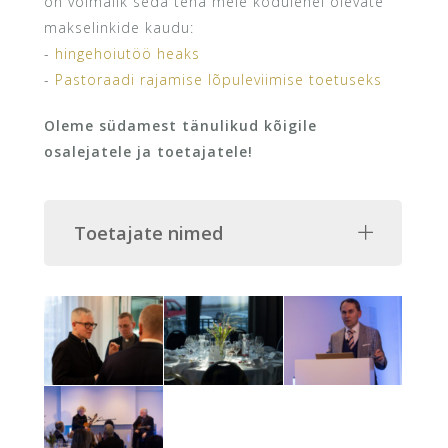
on võimalik seda teha meie kodulehel olevate
makselinkide kaudu:
-
hingehoiutöö heaks
-
Pastoraadi rajamise lõpuleviimise toetuseks
Oleme südamest tänulikud kõigile
osalejatele ja toetajatele!
Toetajate nimed