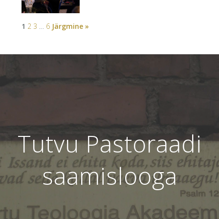
1
2
3
…
6
Järgmine »
Tutvu Pastoraadi
saamislooga