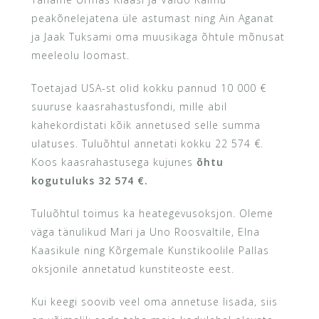
peakõnelejatena üle astumast ning Ain Aganat
ja Jaak Tuksami oma muusikaga õhtule mõnusat
meeleolu loomast.
Toetajad USA-st olid kokku pannud 10 000 €
suuruse kaasrahastusfondi, mille abil
kahekordistati kõik annetused selle summa
ulatuses. Tuluõhtul annetati kokku 22 574 €.
Koos kaasrahastusega kujunes
õhtu
kogutuluks 32 574 €.
Tuluõhtul toimus ka heategevusoksjon. Oleme
väga tänulikud Mari ja Uno Roosvaltile, Elna
Kaasikule ning Kõrgemale Kunstikoolile Pallas
oksjonile annetatud kunstiteoste eest.
Kui keegi soovib veel oma annetuse lisada, siis