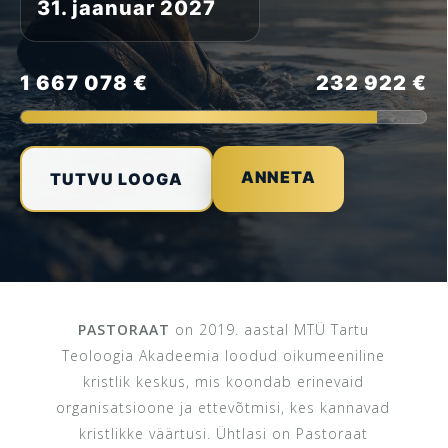
31. jaanuar 2027
1 667 078 €
232 922 €
ANNETA
TUTVU LOOGA
PASTORAAT
on 2019. aastal MTÜ Tartu
Teoloogia Akadeemia loodud oikumeeniline
kristlik keskus, mis koondab erinevaid
organisatsioone ja ettevõtmisi, kes kannavad
kristlikke väärtusi. Ühtlasi on Pastoraat