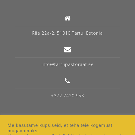
Riia 22a-2, 51010 Tartu, Estonia
info@tartupastoraat.ee
+372 7420 958
Me kasutame küpsiseid, et teha teie kogemust
mugavamaks.