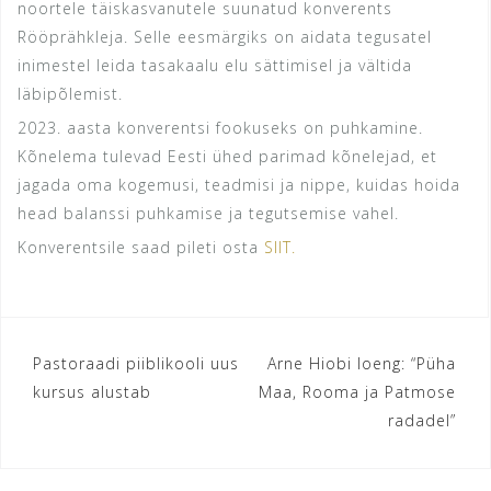
noortele täiskasvanutele suunatud konverents
Rööprähkleja. Selle eesmärgiks on aidata tegusatel
inimestel leida tasakaalu elu sättimisel ja vältida
läbipõlemist.
2023. aasta konverentsi fookuseks on puhkamine.
Kõnelema tulevad Eesti ühed parimad kõnelejad, et
jagada oma kogemusi, teadmisi ja nippe, kuidas hoida
head balanssi puhkamise ja tegutsemise vahel.
Konverentsile saad pileti osta
SIIT.
Navigeerimine
Pastoraadi piiblikooli uus
Arne Hiobi loeng: “Püha
kursus alustab
Maa, Rooma ja Patmose
radadel”