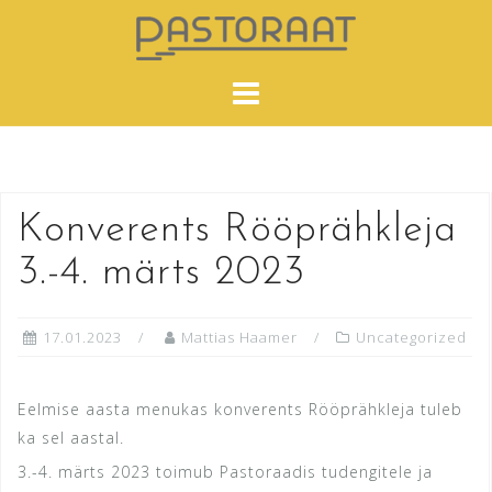
Skip
to
content
Konverents Rööprähkleja
3.-4. märts 2023
17.01.2023
Mattias Haamer
Uncategorized
Eelmise aasta menukas konverents Rööprähkleja tuleb
ka sel aastal.
3.-4. märts 2023 toimub Pastoraadis tudengitele ja