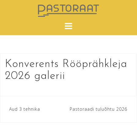
Skip
to
content
Konverents Rööprähkleja
2026 galerii
Navigeerimine
Aud 3 tehnika
Pastoraadi tuluõhtu 2026