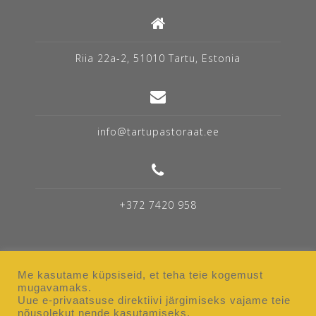
Riia 22a-2, 51010 Tartu, Estonia
info@tartupastoraat.ee
+372 7420 958
Me kasutame küpsiseid, et teha teie kogemust
mugavamaks.
Uue e-privaatsuse direktiivi järgimiseks vajame teie
Elu Pastoraadis
Ruumide rent
nõusolekut nende kasutamiseks.