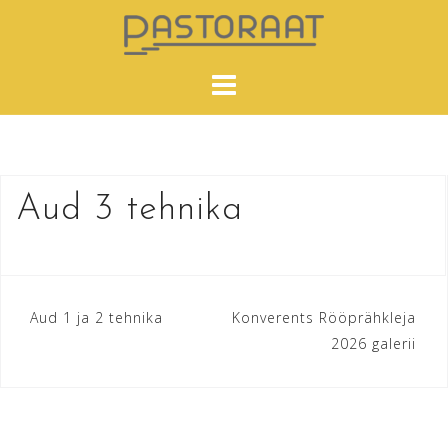
Skip
to
content
Aud 3 tehnika
Navigeerimine
Aud 1 ja 2 tehnika
Konverents Rööprähkleja
2026 galerii