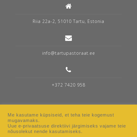
Riia 22a-2, 51010 Tartu, Estonia
info@tartupastoraat.ee
+372 7420 958
Me kasutame küpsiseid, et teha teie kogemust
mugavamaks.
Uue e-privaatsuse direktiivi järgimiseks vajame teie
Elu Pastoraadis
Ruumide rent
nõusolekut nende kasutamiseks.