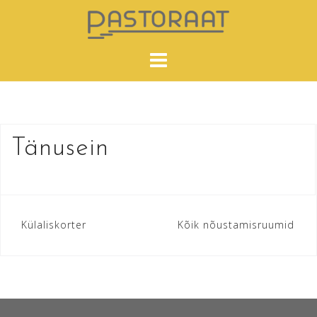
Skip
to
content
Tänusein
Navigeerimine
Külaliskorter
Kõik nõustamisruumid