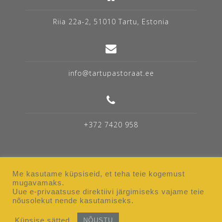
Riia 22a-2, 51010 Tartu, Estonia
info@tartupastoraat.ee
+372 7420 958
Me kasutame küpsiseid, et teha teie kogemust
mugavamaks.
Uue e-privaatsuse direktiivi järgimiseks vajame teie
Elu Pastoraadis
Ruumide rent
nõusolekut nende kasutamiseks.
Tartu Teoloogia Akadeemia
Anneta
Kontakt
Küpsise sätted
NÕUSTU